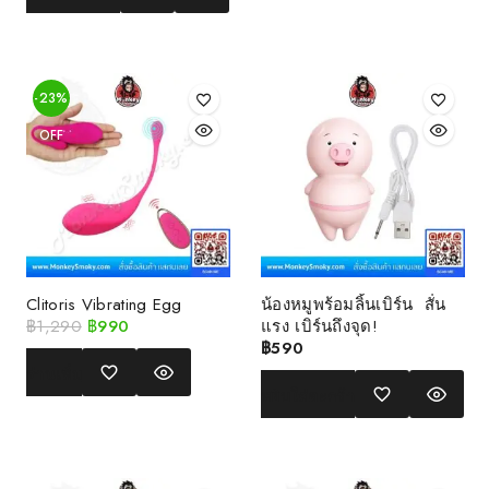
-23%
OFF
Clitoris Vibrating Egg
น้องหมูพร้อมลิ้นเบิร์น สั่น
฿
1,290
฿
990
แรง เบิร์นถึงจุด!
฿
590
อ่านเพิ่ม
หยิบใส่ตะกร้า