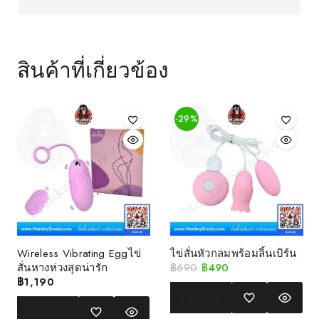
สินค้าที่เกี่ยวข้อง
-29%
OFF
Wireless Vibrating Eggไข่
ไข่สั่นหัวกลมพร้อมลิ้นเบิร์น
สั่นหางห่วงสุดน่ารัก
฿
690
฿
490
฿
1,190
หยิบใส่ตะกร้า
หยิบใส่ตะกร้า