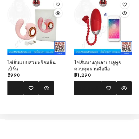
ไข่สั่นแบบสวมพร้อมลิ้น
ไข่สั่นหางกุหลาบบลูทูธ
เบิร์น
ควบคุมผ่านมือถือ
฿
990
฿
1,290
อ่านเพิ่ม
หยิบใส่ตะกร้า