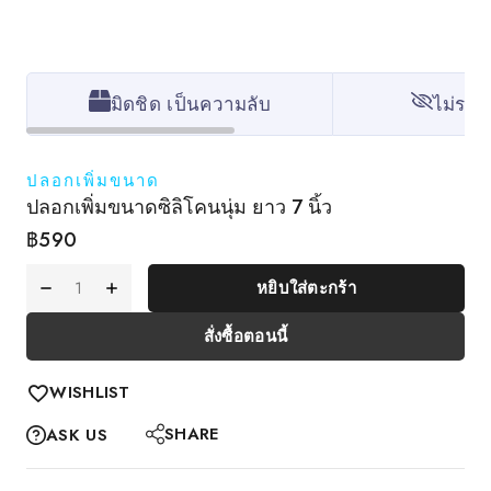
มิดชิด เป็นความลับ
ไม่ระบุ
ปลอกเพิ่มขนาด
ปลอกเพิ่มขนาดซิลิโคนนุ่ม ยาว 7 นิ้ว
฿
590
หยิบใส่ตะกร้า
สั่งซื้อตอนนี้
WISHLIST
SHARE
ASK US